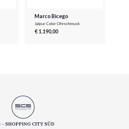
Marco Bicego
Ma
Jaipur Color Ohrschmuck
Jaip
€ 1.190,00
€ 1
 - SHOPPING CITY SÜD