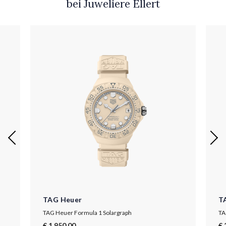
bei Juweliere Ellert
TAG Heuer
T
TAG Heuer Formula 1 Solargraph
TA
€ 1.950,00
€ 