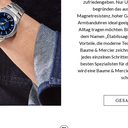
zufriedengeben. Nur Uh
begründen das au
Magnetresistenz, hoher Ga
Armbanduhren ideal geeigne
Alltag tragen möchten. B
dem Namen „Établissage“ 
Vorteile, die moderne Te
Baume & Mercier zeichnet
jedes einzelnen Schritte
besten Spezialisten für
wird eine Baume & Mercie
sch
GES