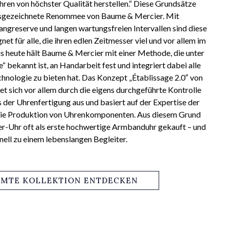
ren von höchster Qualität herstellen.“ Diese Grundsätze
sgezeichnete Renommee von Baume & Mercier. Mit
ngreserve und langen wartungsfreien Intervallen sind diese
t für alle, die ihren edlen Zeitmesser viel und vor allem im
is heute hält Baume & Mercier mit einer Methode, die unter
bekannt ist, an Handarbeit fest und integriert dabei alle
chnologie zu bieten hat. Das Konzept „Établissage 2.0″ von
 sich vor allem durch die eigens durchgeführte Kontrolle
s der Uhrenfertigung aus und basiert auf der Expertise der
 die Produktion von Uhrenkomponenten. Aus diesem Grund
r-Uhr oft als erste hochwertige Armbanduhr gekauft – und
nell zu einem lebenslangen Begleiter.
AMTE KOLLEKTION ENTDECKEN