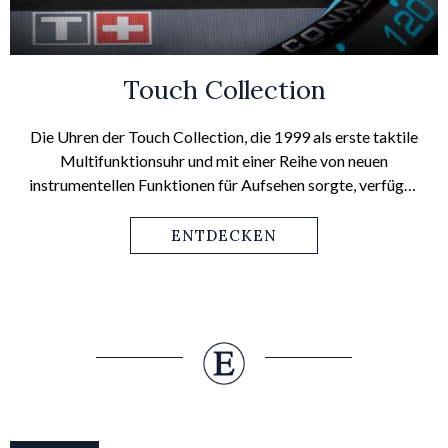
Touch Collection
Die Uhren der Touch Collection, die 1999 als erste taktile
Multifunktionsuhr und mit einer Reihe von neuen
instrumentellen Funktionen für Aufsehen sorgte, verfügen
über einen Touchscreen, der sozusagen das interaktive
„Cockpit“ für die verschiedenen Funktionen dieser Uhr ist.
ENTDECKEN
Das aktuellste Modell, die T-Touch Connect Solar, ist ein
Sinnbild der Philosophie von Tissot: „Innovators by
Tradition“