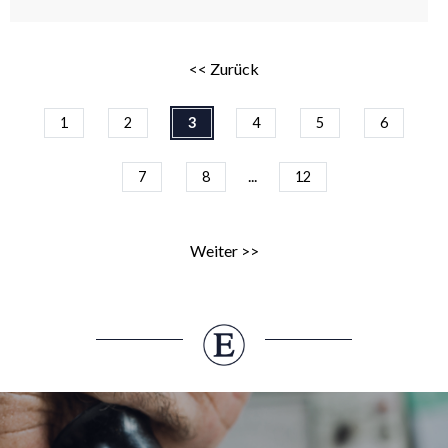
<< Zurück
1
2
3
4
5
6
...
7
8
12
Weiter >>