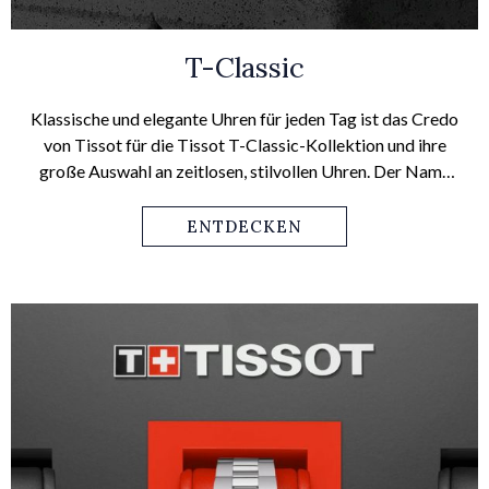
T-Classic
Klassische und elegante Uhren für jeden Tag ist das Credo
von Tissot für die Tissot T-Classic-Kollektion und ihre
große Auswahl an zeitlosen, stilvollen Uhren. Der Name
der Everytime ist daher Programm: Diese Modelle für Sie
und für Ihn werden immer und bei jeder Gelegenheit
ENTDECKEN
überzeugen – mit minimalistischem, klarem
Zifferblattdesign und großer Zahl an Armbandvarianten,
die jedem Lebensstil, jedem Outfit und jedem Anlass
gerecht werden.