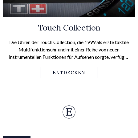
Touch Collection
Die Uhren der Touch Collection, die 1999 als erste taktile
Multifunktionsuhr und mit einer Reihe von neuen
instrumentellen Funktionen für Aufsehen sorgte, verfügen
über einen Touchscreen, der sozusagen das interaktive
„Cockpit“ für die verschiedenen Funktionen dieser Uhr ist.
ENTDECKEN
Das aktuellste Modell, die T-Touch Connect Solar, ist ein
Sinnbild der Philosophie von Tissot: „Innovators by
Tradition“