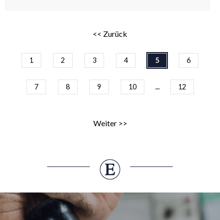
<< Zurück
1
2
3
4
5
6
...
7
8
9
10
12
Weiter >>