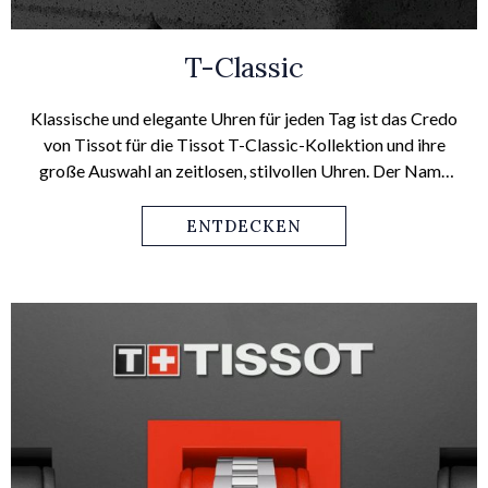
T-Classic
Klassische und elegante Uhren für jeden Tag ist das Credo
von Tissot für die Tissot T-Classic-Kollektion und ihre
große Auswahl an zeitlosen, stilvollen Uhren. Der Name
der Everytime ist daher Programm: Diese Modelle für Sie
und für Ihn werden immer und bei jeder Gelegenheit
ENTDECKEN
überzeugen – mit minimalistischem, klarem
Zifferblattdesign und großer Zahl an Armbandvarianten,
die jedem Lebensstil, jedem Outfit und jedem Anlass
gerecht werden.