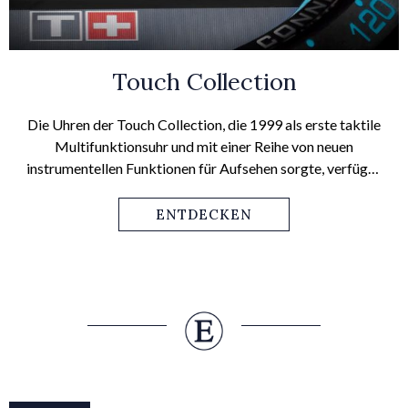
Touch Collection
Die Uhren der Touch Collection, die 1999 als erste taktile
Multifunktionsuhr und mit einer Reihe von neuen
instrumentellen Funktionen für Aufsehen sorgte, verfügen
über einen Touchscreen, der sozusagen das interaktive
„Cockpit“ für die verschiedenen Funktionen dieser Uhr ist.
ENTDECKEN
Das aktuellste Modell, die T-Touch Connect Solar, ist ein
Sinnbild der Philosophie von Tissot: „Innovators by
Tradition“