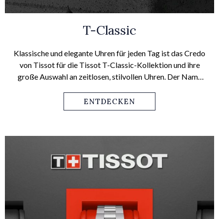
T-Classic
Klassische und elegante Uhren für jeden Tag ist das Credo
von Tissot für die Tissot T-Classic-Kollektion und ihre
große Auswahl an zeitlosen, stilvollen Uhren. Der Name
der Everytime ist daher Programm: Diese Modelle für Sie
und für Ihn werden immer und bei jeder Gelegenheit
ENTDECKEN
überzeugen – mit minimalistischem, klarem
Zifferblattdesign und großer Zahl an Armbandvarianten,
die jedem Lebensstil, jedem Outfit und jedem Anlass
gerecht werden.