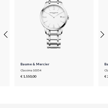
Baume & Mercier
B
Classima 10354
Cl
€ 1.550,00
€ 