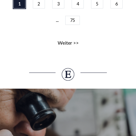
1
2
3
4
5
6
...
75
Weiter >>