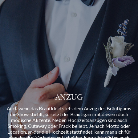
ANZUG
Auch wenn das Brautkleid stets dem Anzug des Bräutigams
die Show stiehlt, so setzt der Bräutigam mit diesem doch
modische Akzente. Neben Hochzeitsanzügen sind auch
Smoking, Cutaway oder Frack beliebt. Je nach Motto oder
Location, an der die Hochzeit stattfindet, kann man sich für
eine der drei Varianten entscheiden. Natürlich dürfen auch