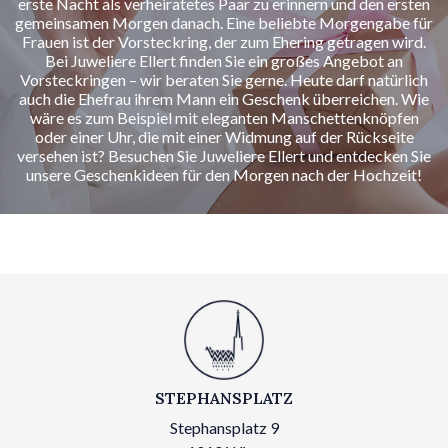
erste Nacht als verheiratetes Paar zu erinnern und den ersten
gemeinsamen Morgen danach. Eine beliebte Morgengabe für
Frauen ist der Vorsteckring, der zum Ehering getragen wird.
Bei Juweliere Ellert finden Sie ein großes Angebot an
Vorsteckringen – wir beraten Sie gerne. Heute darf natürlich
auch die Ehefrau ihrem Mann ein Geschenk überreichen. Wie
wäre es zum Beispiel mit eleganten Manschettenknöpfen
oder einer Uhr, die mit einer Widmung auf der Rückseite
versehen ist? Besuchen Sie Juweliere Ellert und entdecken Sie
unsere Geschenkideen für den Morgen nach der Hochzeit!
STEPHANSPLATZ
Stephansplatz 9