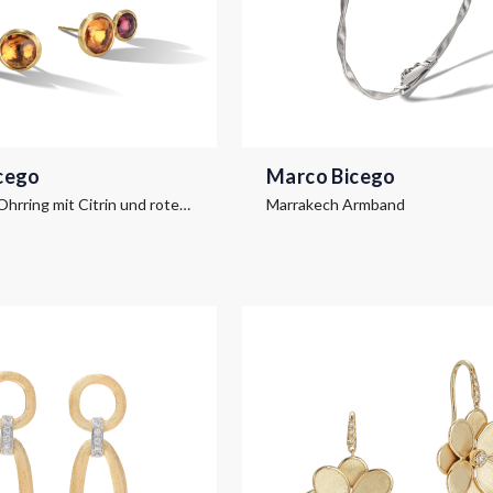
cego
Marco Bicego
Jaipur Color Ohrring mit Citrin und rotem Turmalin
Marrakech Armband