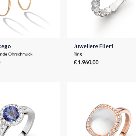
cego
Juweliere Ellert
Onde Ohrschmuck
Ring
0
€ 1.960,00