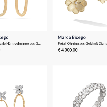
cego
Marco Bicego
Jaipur Link Ovale Hängeohrringe aus Gold mit Haken aus Diamanten
Petali Ohrring aus Gold mit Dia
0
€ 4.000,00