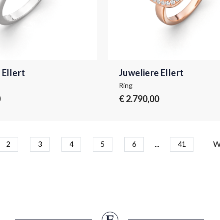
 Ellert
Juweliere Ellert
Ring
0
€ 2.790,00
...
W
2
3
4
5
6
41