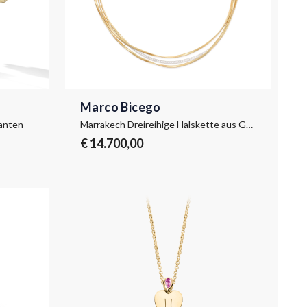
Marco Bicego
manten
Marrakech Dreireihige Halskette aus Gelbgold mit eingesetzten Diamanten
€ 14.700,00