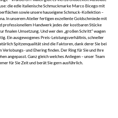
use: die edle italienische Schmuckmarke Marco Bicego mit
erflächen sowie unsere hauseigene Schmuck-Kollektion –
na. In unserem Atelier fertigen exzellente Goldschmiede mit
und professionellem Handwerk jedes der kostbaren Stücke
zur finalen Umsetzung. Und wer den „großen Schritt“ wagen
ichtig. Ein ausgewogenes Preis-Leistungsverhältnis, schneller
atürlich Spitzenqualität sind die Faktoren, dank derer Sie bei
n Verlobungs- und Ehering finden. Der Ring für Sie und Ihre
hen angepasst. Ganz gleich welches Anliegen – unser Team
mer für Sie Zeit und berät Sie gern ausführlich.