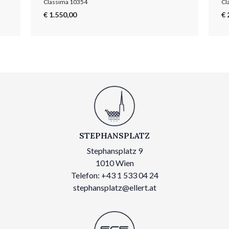
Classima 10354
Cl
€ 1.550,00
€ 
STEPHANSPLATZ
Stephansplatz 9
1010 Wien
Telefon: +43 1 533 04 24
stephansplatz@ellert.at