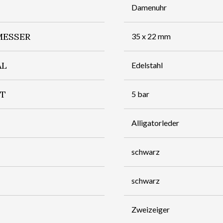
Damenuhr
ESSER
35 x 22 mm
AL
Edelstahl
IT
5 bar
Alligatorleder
schwarz
schwarz
Zweizeiger