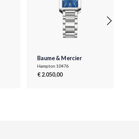
Baume & Mercier
Ba
Hampton 10476
Ham
€ 2.050,00
€ 2