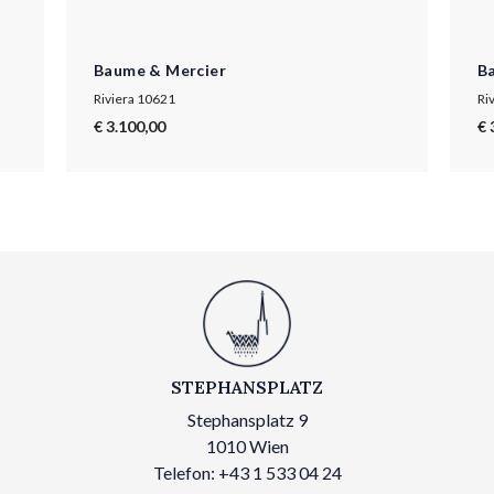
Baume & Mercier
B
Riviera 10621
Ri
€ 3.100,00
€ 
STEPHANSPLATZ
Stephansplatz 9
1010 Wien
Telefon: +43 1 533 04 24