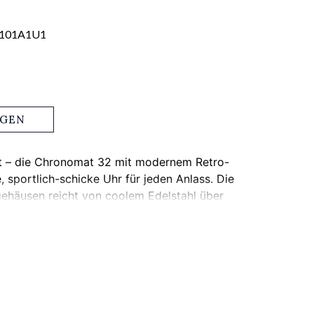
0101A1U1
AGEN
nt – die Chronomat 32 mit modernem Retro-
e, sportlich-schicke Uhr für jeden Anlass. Die
lgehäusen reicht von coolem Edelstahl über
der bis hin zu luxuriösem 18-karätigen
te Lünetten und Zeiger sowie farbenfrohe
uf Wunsch ein zusätzliches Funkeln auf den
Die Chronomat 32 wird von dem Breitling-
zertifizierten Chronometer, angetrieben und
equemen Rouleaux-Armband mit
Marke präsentiert.