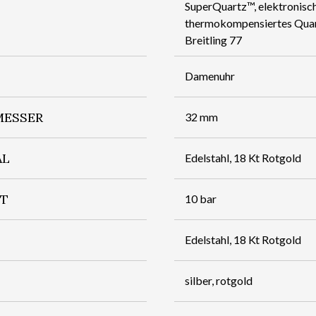
SuperQuartz™, elektronisch
thermokompensiertes Quar
Breitling 77
Damenuhr
ESSER
32 mm
AL
Edelstahl, 18 Kt Rotgold
IT
10 bar
Edelstahl, 18 Kt Rotgold
silber, rotgold