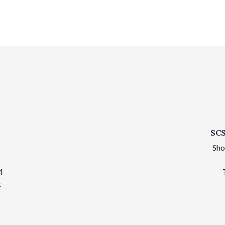
SCS
Sho
4
t