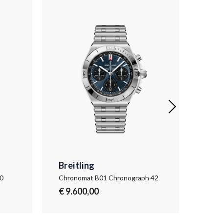
Breitling
Bre
0
Chronomat B01 Chronograph 42
Chr
€ 9.600,00
€ 1