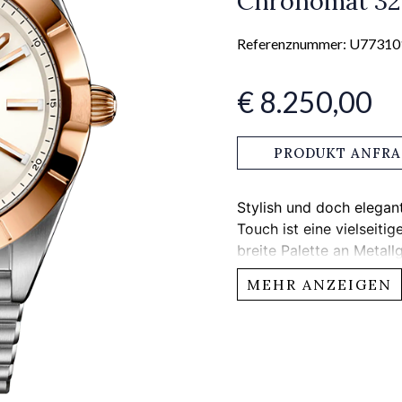
Chronomat 32
Referenznummer: U7731
€ 8.250,00
PRODUKT ANFR
Stylish und doch elega
Touch ist eine vielseitig
breite Palette an Metal
die zweifarbigen Allroun
MEHR ANZEIGEN
Rotgold. Diamantbesetz
Zifferblätter zaubern a
Zeitmesser für Damen. 
Kaliber 77, einem COSC-
auf dem legendären, b
Doppelfaltschliesse der 