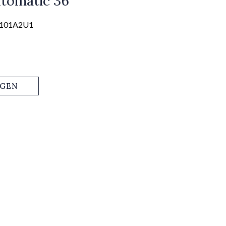
tomatic 36
0101A2U1
AGEN