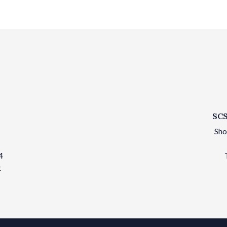
SCS
Sho
4
t