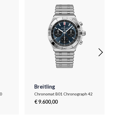
Breitling
Bre
0
Chronomat B01 Chronograph 42
Chr
€ 9.600,00
€ 1