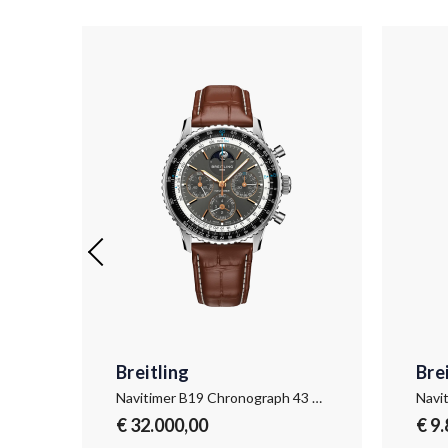
Breitling
Bre
46
Navitimer B19 Chronograph 43 Perpetual Calendar
Navi
€ 32.000,00
€ 9