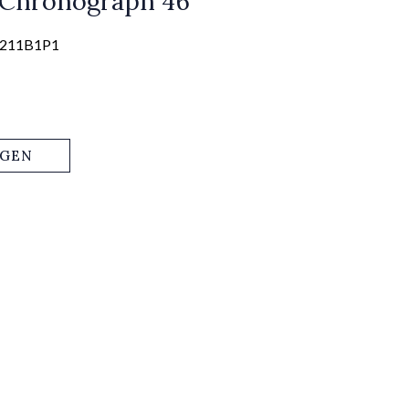
 Chronograph 46
7211B1P1
AGEN