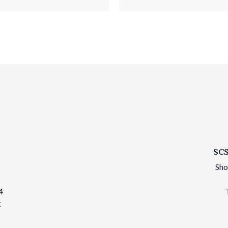
SCS
Sho
4
t