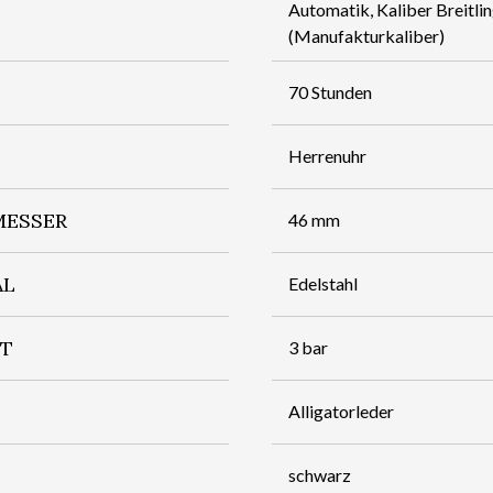
Automatik, Kaliber Breitli
(Manufakturkaliber)
70 Stunden
Herrenuhr
ESSER
46 mm
AL
Edelstahl
IT
3 bar
Alligatorleder
schwarz