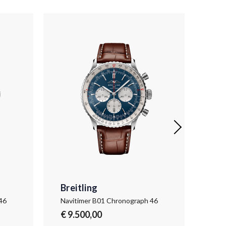
Breitling
Bre
46
Navitimer B01 Chronograph 46
Navi
€ 9.500,00
€ 9