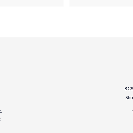
SCS
Sho
4
t