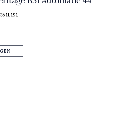
ritage B31 Automatic 44
2361L1S1
AGEN