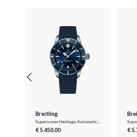
Breitling
Bre
Superocean Heritage B31 Automatic 40 Kelly Slater
Superocean Heritage Automatic 36
€ 5.450,00
€ 5