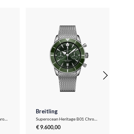
Breitling
Bre
Superocean Heritage B01 Chronograph 42
Superocean Heritage B01 Chronograph 42
€ 9.600,00
€ 7