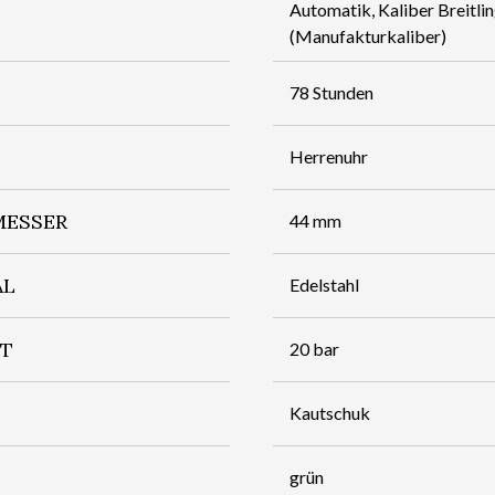
Automatik, Kaliber Breitli
(Manufakturkaliber)
78 Stunden
Herrenuhr
ESSER
44 mm
AL
Edelstahl
IT
20 bar
Kautschuk
grün