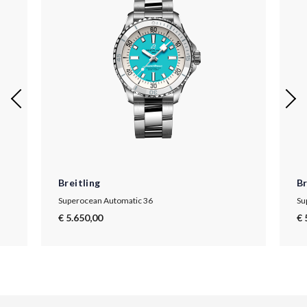
Breitling
Br
Superocean Automatic 36
Su
€ 5.650,00
€ 