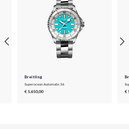
Breitling
Br
Superocean Automatic 36
Su
€ 5.650,00
€ 