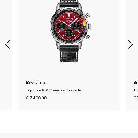
Breitling
Br
Top Time B01 Chevrolet Corvette
To
€ 7.400,00
€ 