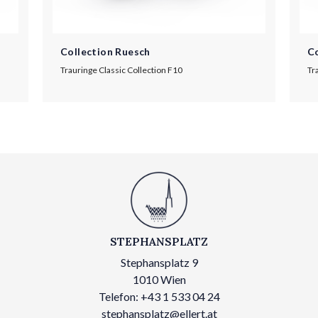
Collection Ruesch
Co
Trauringe Classic Collection F10
Tr
STEPHANSPLATZ
Stephansplatz 9
1010 Wien
Telefon: +43 1 533 04 24
stephansplatz@ellert.at