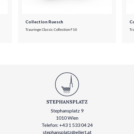
Collection Ruesch
Co
Trauringe Classic Collection F10
Tr
STEPHANSPLATZ
Stephansplatz 9
1010 Wien
Telefon: +43 1 533 04 24
stephansplatz@ellert.at