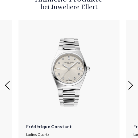
bei Juweliere Ellert
Frédérique Constant
F
Ladies Quartz
La