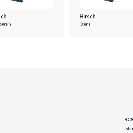
sch
Hirsch
ograin
Osiris
SCS
Sho