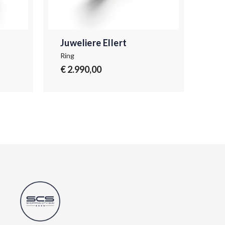
Juweliere Ellert
Juw
Ring
Ring
€ 2.990,00
€ 3