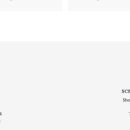
SCS
Sho
4
t