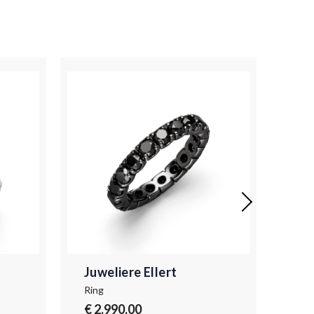
Juweliere Ellert
Juw
Ring
Ring
€ 2.990,00
€ 3