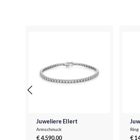
Juweliere Ellert
Juw
Armschmuck
Ring
€ 4.590,00
€ 1