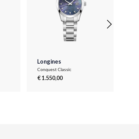
Longines
Lo
Conquest Classic
Conq
€ 1.550,00
€ 1