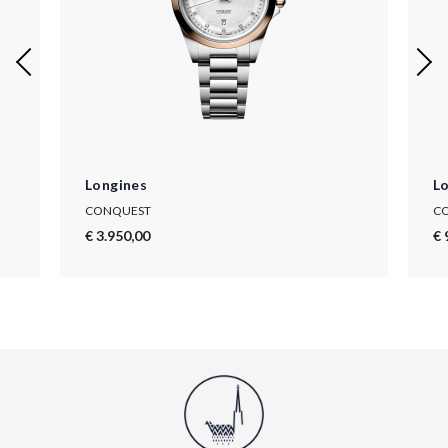
Longines
L
CONQUEST
C
€ 3.950,00
€ 