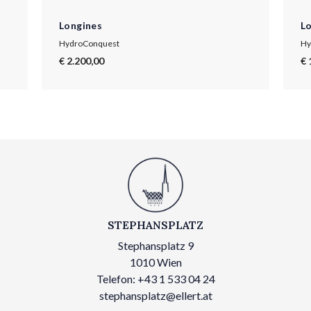
Longines
L
HydroConquest
Hy
€ 2.200,00
€ 
STEPHANSPLATZ
Stephansplatz 9
1010 Wien
Telefon: +43 1 533 04 24
stephansplatz@ellert.at