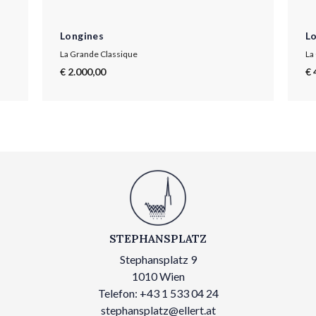
Longines
L
La Grande Classique
La
€ 2.000,00
€ 
STEPHANSPLATZ
Stephansplatz 9
1010 Wien
Telefon: +43 1 533 04 24
stephansplatz@ellert.at