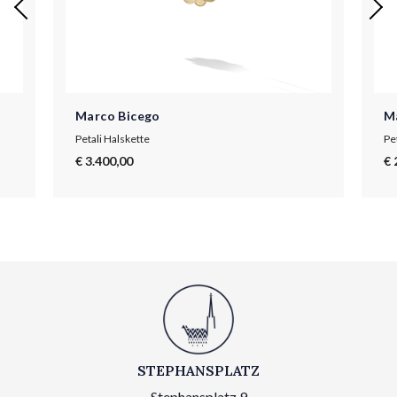
Marco Bicego
M
Petali Halskette
Pet
€ 3.400,00
€ 
STEPHANSPLATZ
Stephansplatz 9