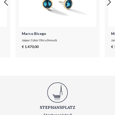
Marco Bicego
M
Jaipur Color Ohrschmuck
Ja
€ 1.470,00
€ 
STEPHANSPLATZ
Stephansplatz 9