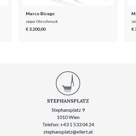
Marco Bicego
M
Jaipur Ohrschmuck
Ja
€ 3.200,00
€ 
STEPHANSPLATZ
Stephansplatz 9
1010 Wien
Telefon: +43 1 533 04 24
stephansplatz@ellert.at