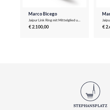
Marco Bicego
Mar
Jaipur Link Halskette mit rundem Anhänger aus Weißgold und Diamanten
Jaipur Link Ring mit Mittelglied und Diamantpavé
€ 2.100,00
€ 2
STEPHANSPLATZ