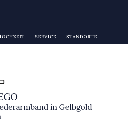
HOCHZEIT
SERVICE
STANDORTE
CEGO
liederarmband in Gelbgold
n