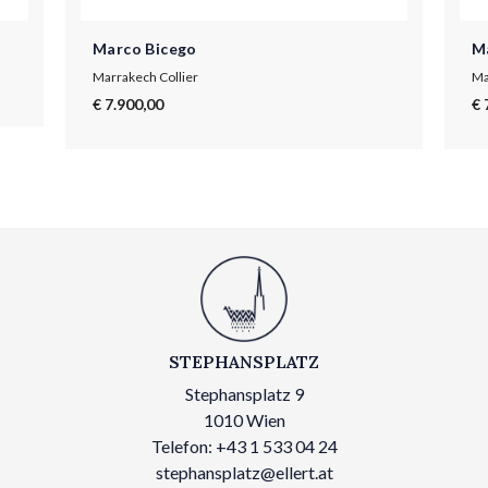
Marco Bicego
M
Marrakech Collier
Ma
€ 7.900,00
€ 
STEPHANSPLATZ
Stephansplatz 9
1010 Wien
Telefon: +43 1 533 04 24
stephansplatz@ellert.at