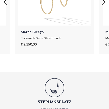
Marco Bicego
M
Marrakech Onde Ohrschmuck
Ma
€ 2.150,00
€ 
STEPHANSPLATZ
Stephansplatz 9