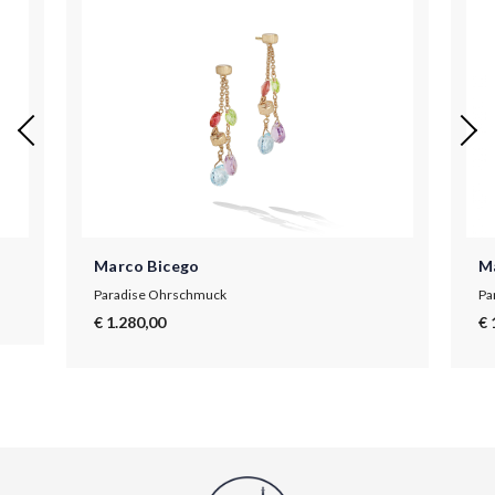
Marco Bicego
M
Paradise Ohrschmuck
Pa
€ 1.280,00
€ 