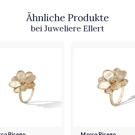
Ähnliche Produkte
bei Juweliere Ellert
co Bicego
Marco Bicego