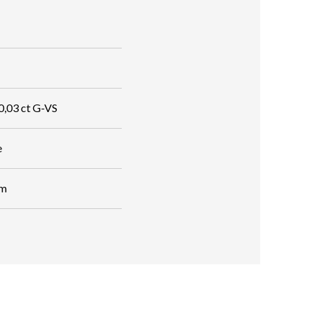
 0,03 ct G-VS
e
mm