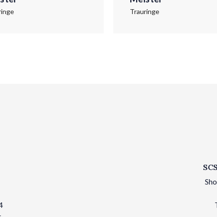
ringe
Trauringe
SCS
Sho
4
t