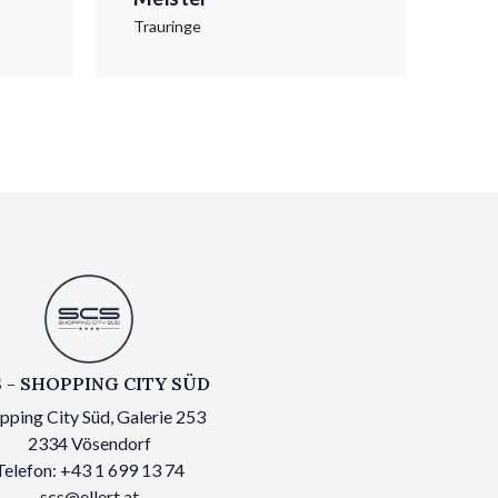
Trauringe
Trau
 - SHOPPING CITY SÜD
pping City Süd, Galerie 253
2334 Vösendorf
Telefon: +43 1 699 13 74
scs@ellert.at