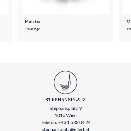
Meister
M
Trauringe
Tr
STEPHANSPLATZ
Stephansplatz 9
1010 Wien
Telefon: +43 1 533 04 24
stephansplatz@ellert.at