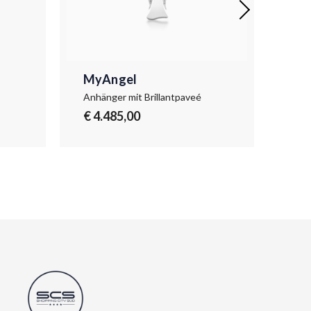
MyAngel
My
Anhänger mit Brillantpaveé
Anhä
€ 4.485,00