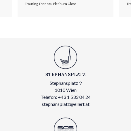
Trauring Tonneau Platinum Gloss
Tr
STEPHANSPLATZ
Stephansplatz 9
1010 Wien
Telefon: +43 1 533 04 24
stephansplatz@ellert.at