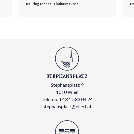
Trauring Tonneau Platinum Gloss
Tr
STEPHANSPLATZ
Stephansplatz 9
1010 Wien
Telefon: +43 1 533 04 24
stephansplatz@ellert.at