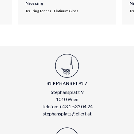
Niessing
N
Trauring Tonneau Platinum Gloss
Tr
STEPHANSPLATZ
Stephansplatz 9
1010 Wien
Telefon: +43 1 533 04 24
stephansplatz@ellert.at