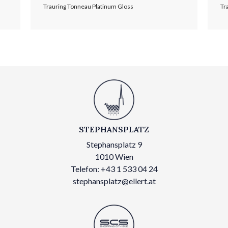
Trauring Tonneau Platinum Gloss
Tr
STEPHANSPLATZ
Stephansplatz 9
1010 Wien
Telefon: +43 1 533 04 24
stephansplatz@ellert.at