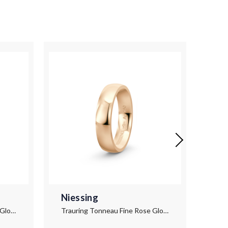
Niessing
Nie
Trauring Tonneau Fine Rose Gloss
Trauring Tonneau Fine Rose Gloss