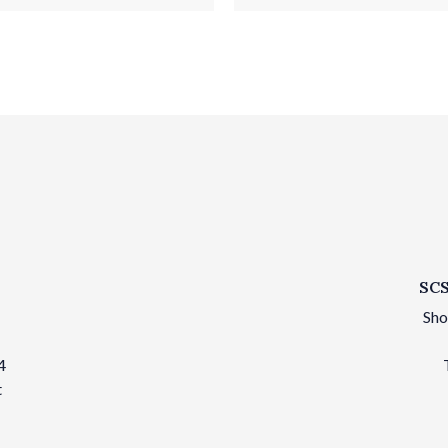
SCS
Sho
4
t