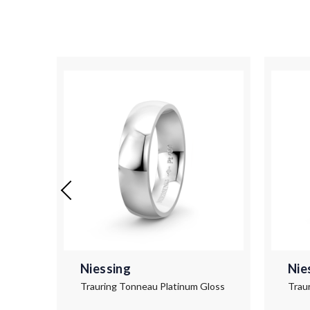
Niessing
Nie
Trauring Tonneau Classic Yellow Gloss
Trauring Tonneau Platinum Gloss
Trau