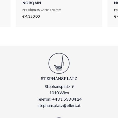
NORQAIN
N
Freedom 60 Chrono 43mm
Fr
€ 4.350,00
€ 
STEPHANSPLATZ
Stephansplatz 9
1010 Wien
Telefon: +43 1 533 04 24
stephansplatz@ellert.at