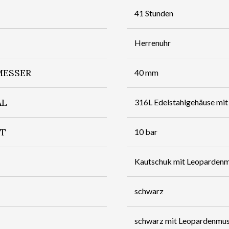
41 Stunden
Herrenuhr
ESSER
40 mm
AL
316L Edelstahlgehäuse mi
IT
10 bar
Kautschuk mit Leopardenm
schwarz
schwarz mit Leopardenmus