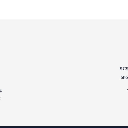
SCS
Sho
4
t