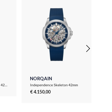
NORQAIN
NO
Independence Skeleton DLC 42mm
Independence Skeleton 42mm
Ind
€ 4.150,00
€ 4