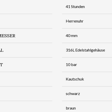
41 Stunden
Herrenuhr
ESSER
40 mm
AL
316L Edelstahlgehäuse
IT
10 bar
Kautschuk
schwarz
braun