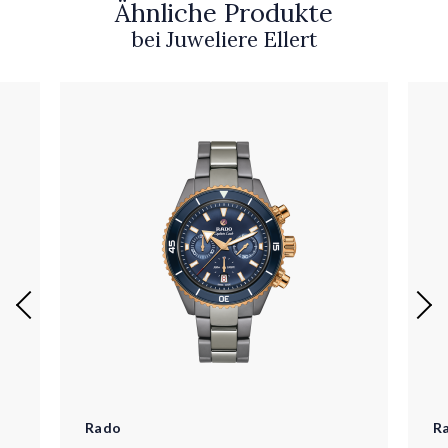
Ähnliche Produkte
bei Juweliere Ellert
Rado
R