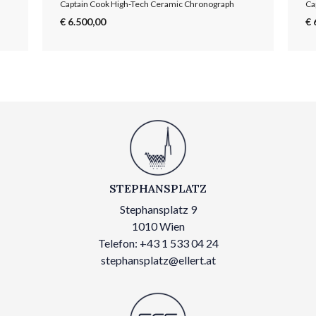
Captain Cook High-Tech Ceramic Chronograph
€ 6.500,00
€ 
STEPHANSPLATZ
Stephansplatz 9
1010 Wien
Telefon: +43 1 533 04 24
stephansplatz@ellert.at